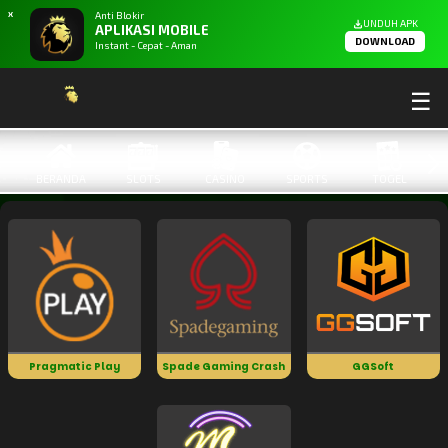
X
Anti Blokir
UNDUH APK
APLIKASI MOBILE
DOWNLOAD
Instant - Cepat - Aman
☰
BERANDA
SLOTS
CASINO
SPORTS
TOGEL
Pragmatic Play
Spade Gaming Crash
GGSoft