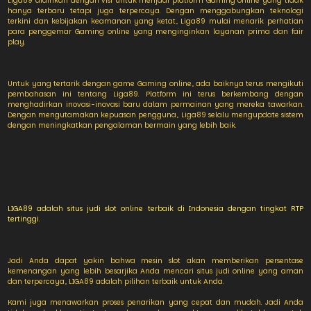
Liga89 didirikan dengan visi untuk menjadi platform Gaming online yang tidak
hanya terbaru tetapi juga terpercaya. Dengan menggabungkan teknologi
terkini dan kebijakan keamanan yang ketat, Liga89 mulai menarik perhatian
para penggemar Gaming online yang menginginkan layanan prima dan fair
play.
Untuk yang tertarik dengan game Gaming online, ada baiknya terus mengikuti
pembahasan ini tentang Liga89. Platform ini terus berkembang dengan
menghadirkan inovasi-inovasi baru dalam permainan yang mereka tawarkan.
Dengan mengutamakan kepuasan pengguna, Liga89 selalu mengupdate sistem
dengan meningkatkan pengalaman bermain yang lebih baik.
LIGA89 adalah situs judi slot online terbaik di Indonesia dengan tingkat RTP
tertinggi.
Jadi Anda dapat yakin bahwa mesin slot akan memberikan persentase
kemenangan yang lebih besar.jika Anda mencari situs judi online yang aman
dan terpercaya, LIGA89 adalah pilihan terbaik untuk Anda.
Kami juga menawarkan proses penarikan yang cepat dan mudah. Jadi Anda