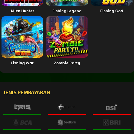
Alien Hunter
Fishing Legend
Fishing God
Fishing War
Zombie Party
JENIS PEMBAYARAN