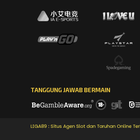
TANGGUNG JAWAB BERMAIN
LIGA89 : Situs Agen Slot dan Taruhan Online Te