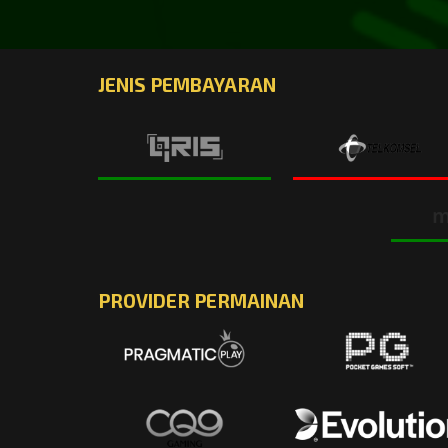
JENIS PEMBAYARAN
PROVIDER PERMAINAN