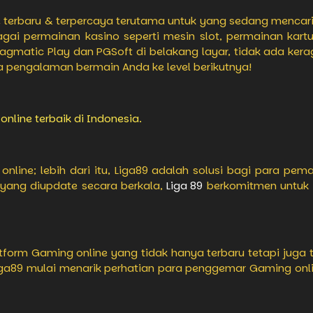
ine terbaru & terpercaya terutama untuk yang sedang menca
ai permainan kasino seperti mesin slot, permainan kartu
ragmatic Play dan PGSoft di belakang layar, tidak ada ker
 pengalaman bermain Anda ke level berikutnya!
line terbaik di Indonesia.
 online; lebih dari itu, Liga89 adalah solusi bagi para 
ang diupdate secara berkala,
Liga 89
berkomitmen untuk 
latform Gaming online yang tidak hanya terbaru tetapi ju
Liga89 mulai menarik perhatian para penggemar Gaming onl