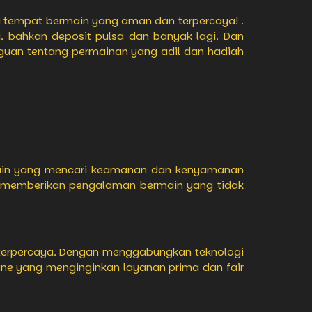
ri tempat bermain yang aman dan terpercaya! .
, bahkan deposit pulsa dan banyak lagi. Dan
aguan tentang permainan yang adil dan hadiah
pemain yang mencari keamanan dan kenyamanan
memberikan pengalaman bermain yang tidak
ga terpercaya. Dengan menggabungkan teknologi
ine yang menginginkan layanan prima dan fair