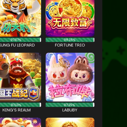
97,67%
98,16%
KUNG FU LEOPARD
FORTUNE TRIO
97,13%
97,25%
KING’S REALM
LABUBY