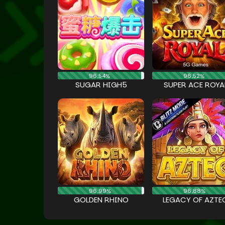
96,54%
96,52%
SUGAR HIGH5
SUPER ACE ROYA
96,99%
96,88%
GOLDEN RHINO
LEGACY OF AZTE