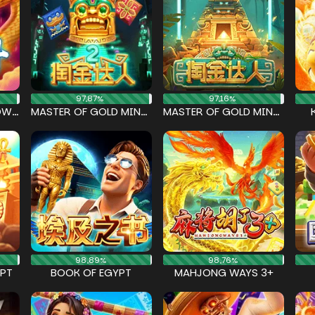
97,87%
97,16%
DRAGON TIGER SHOWDOWN
MASTER OF GOLD MINER 2
MASTER OF GOLD MINER
98,89%
98,76%
YPT
BOOK OF EGYPT
MAHJONG WAYS 3+