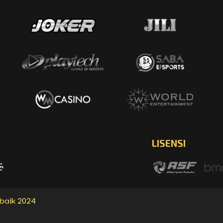
LISENSI
rbaik 2024