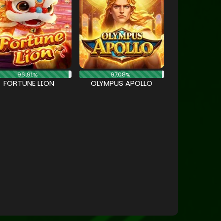
96,91%
97,08%
FORTUNE LION
OLYMPUS APOLLO