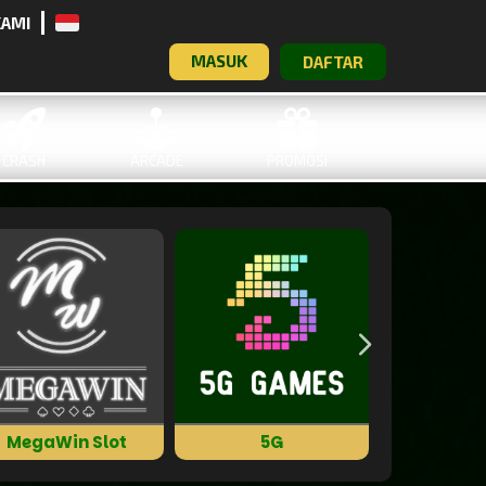
KAMI
MASUK
DAFTAR
CRASH
ARCADE
PROMOSI
MegaWin Slot
5G
No Limi