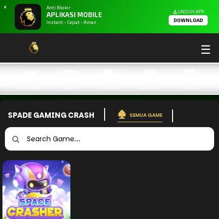
X
Anti Blokir
UNDUH APK
APLIKASI MOBILE
DOWNLOAD
Instant - Cepat - Aman
☰
BERANDA
SLOTS
CASINO
SPORTS
TOGEL
SPADE GAMING CRASH
SEMUA GAME