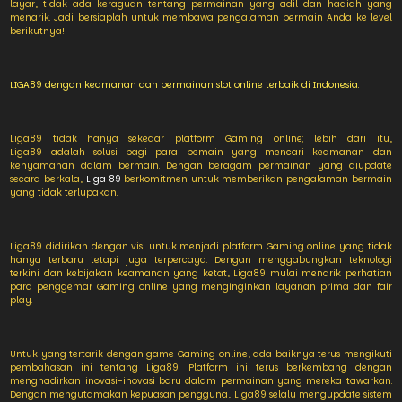
layar, tidak ada keraguan tentang permainan yang adil dan hadiah yang
menarik. Jadi bersiaplah untuk membawa pengalaman bermain Anda ke level
berikutnya!
LIGA89 dengan keamanan dan permainan slot online terbaik di Indonesia.
Liga89 tidak hanya sekedar platform Gaming online; lebih dari itu,
Liga89 adalah solusi bagi para pemain yang mencari keamanan dan
kenyamanan dalam bermain. Dengan beragam permainan yang diupdate
secara berkala,
Liga 89
berkomitmen untuk memberikan pengalaman bermain
yang tidak terlupakan.
Liga89 didirikan dengan visi untuk menjadi platform Gaming online yang tidak
hanya terbaru tetapi juga terpercaya. Dengan menggabungkan teknologi
terkini dan kebijakan keamanan yang ketat, Liga89 mulai menarik perhatian
para penggemar Gaming online yang menginginkan layanan prima dan fair
play.
Untuk yang tertarik dengan game Gaming online, ada baiknya terus mengikuti
pembahasan ini tentang Liga89. Platform ini terus berkembang dengan
menghadirkan inovasi-inovasi baru dalam permainan yang mereka tawarkan.
Dengan mengutamakan kepuasan pengguna, Liga89 selalu mengupdate sistem