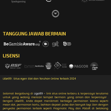
TANGGUNG JAWAB BERMAIN
LISENSI
LIGA89 : Situs Agen Slot dan Taruhan Online Terbaik 2024
Selamat Bergabung di
Liga89
– link situs online terbaru & terpercaya terutama
untuk yang sedang mencari tempat bermain yang aman dan terpercaya! .
Dengan LIGA89, Anda dapat menikmati berbagai permainan kasino seperti
mesin slot, permainan kartu, bahkan deposit pulsa dan banyak lagi. Dan dengan
penyedia permainan terbaik seperti Pragmatic Play dan PGSoft di belakang