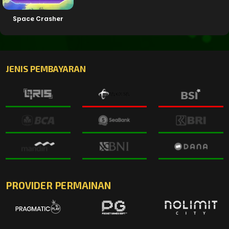
Space Crasher
JENIS PEMBAYARAN
PROVIDER PERMAINAN