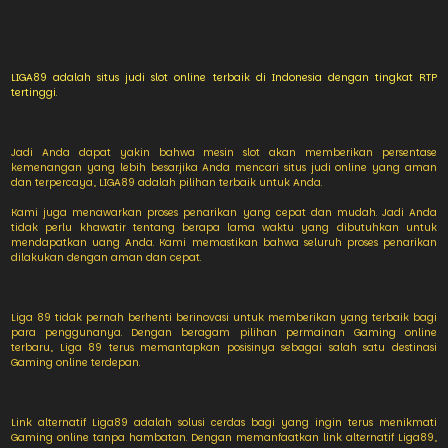
LIGA89 adalah situs judi slot online terbaik di Indonesia dengan tingkat RTP
tertinggi.
Jadi Anda dapat yakin bahwa mesin slot akan memberikan persentase
kemenangan yang lebih besar.jika Anda mencari situs judi online yang aman
dan terpercaya, LIGA89 adalah pilihan terbaik untuk Anda.
Kami juga menawarkan proses penarikan yang cepat dan mudah. Jadi Anda
tidak perlu khawatir tentang berapa lama waktu yang dibutuhkan untuk
mendapatkan uang Anda. Kami memastikan bahwa seluruh proses penarikan
dilakukan dengan aman dan cepat.
Liga 89 tidak pernah berhenti berinovasi untuk memberikan yang terbaik bagi
para penggunanya. Dengan beragam pilihan permainan Gaming online
terbaru, Liga 89 terus memantapkan posisinya sebagai salah satu destinasi
Gaming online terdepan.
Link alternatif Liga89 adalah solusi cerdas bagi yang ingin terus menikmati
Gaming online tanpa hambatan. Dengan memanfaatkan link alternatif Liga89,