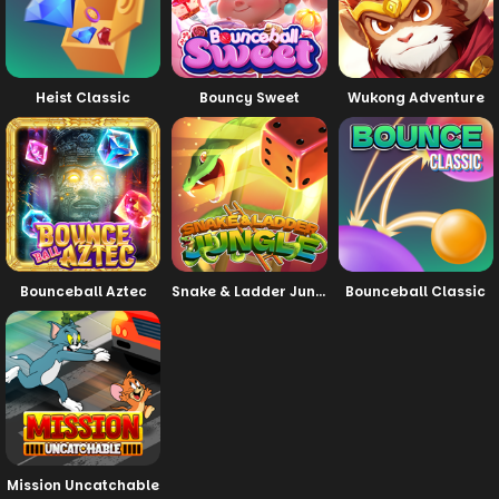
Heist Classic
Bouncy Sweet
Wukong Adventure
Bounceball Aztec
Snake & Ladder Jungle
Bounceball Classic
Mission Uncatchable